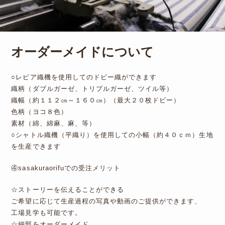
オーダーメイドについて
○レピア織機を使用してのドビー織ができます
織柄（ダブルガーゼ、トリプルガーゼ、ツイル等）
織幅（約１１２㎝～１６０㎝）（最大２０枚ドビー）
色柄（ヨコ８色）
素材（綿、綿麻、麻、等）
○シャトル織機（平織り）を使用しての小幅（約４０ｃｍ）生地
を生産できます
④sasakuraorifuでの受注メリット
☆ストーリーを伝えることができる
ご希望に応じて生産過程の写真や動画のご提供ができます、
工場見学も可能です。
☆細部をオーダーメイド