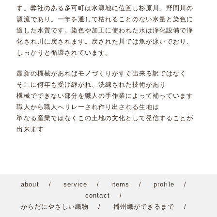
す。弊社のある多可町は水源地に位置し杉原川、野間川の
源流であり。一年を通して枯れることのない水量と染色に
適した水質です。染色や加工に使われた水は浄化設備で浄
化され川に戻されます。戻された川では魚が泳いでおり、
しっかりと循環されています。
最新の機械があればモノづくりがすぐ出来る訳ではなく
そこに何年も受け継がれ、洗練された技術があり
機械でできない部分を職人の手作業によって補っています
職人から職人へリレーされ作り出される生地は
単なる産業ではなくこの土地の文化として発信することが
出来ます
about
service
items
profile
contact
からだにやさしい織物
播州織ができるまで