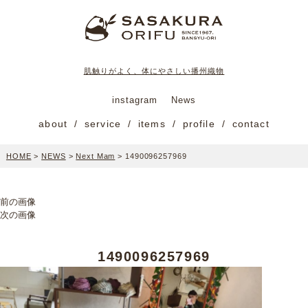
肌触りがよく、体にやさしい播州織物
instagram
News
about
service
items
profile
contact
HOME
>
NEWS
>
Next Mam
>
1490096257969
前の画像
次の画像
1490096257969