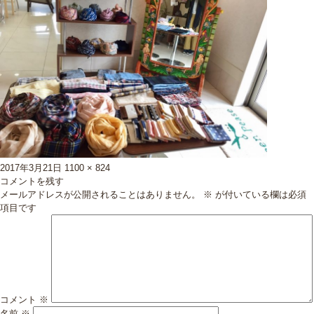
投
フ
2017年3月21日
1100 × 824
稿
ル
コメントを残す
日:
サ
メールアドレスが公開されることはありません。
※
が付いている欄は必須
イ
項目です
ズ
コメント
※
名前
※