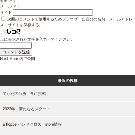
メール
※
サイト
次回のコメントで使用するためブラウザーに自分の名前、メールアドレ
ス、サイトを保存する。
上に表示された文字を入力してください。
投
Next Mam
内で公開
稿
ナ
ビ
最近の投稿
ゲ
ー
シ
てぃだの台所 食に挑戦
ョ
ン
2022年 新たなるスタート
a hoppe ハンドクロス store情報