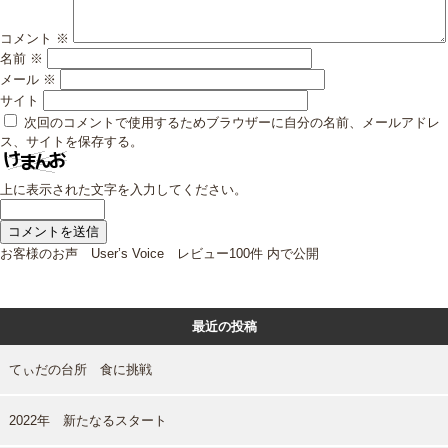
コメント
※
名前
※
メール
※
サイト
次回のコメントで使用するためブラウザーに自分の名前、メールアドレ
ス、サイトを保存する。
上に表示された文字を入力してください。
投
お客様のお声 User’s Voice レビュー100件
内で公開
稿
ナ
ビ
最近の投稿
ゲ
ー
シ
てぃだの台所 食に挑戦
ョ
ン
2022年 新たなるスタート