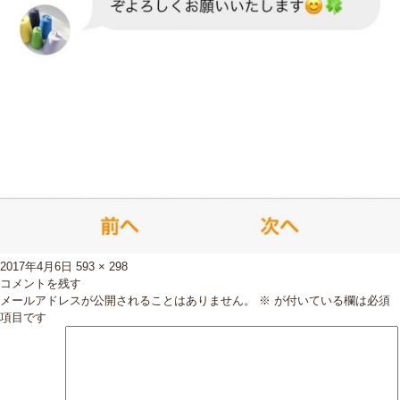
投
フ
2017年4月6日
593 × 298
稿
ル
コメントを残す
日:
サ
メールアドレスが公開されることはありません。
※
が付いている欄は必須
イ
項目です
ズ