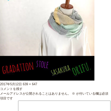
投
フ
2017年5月12日
639 × 647
稿
ル
コメントを残す
日:
サ
メールアドレスが公開されることはありません。
※
が付いている欄は必須
イ
項目です
ズ