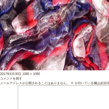
投
フ
2017年6月30日
1080 × 1080
稿
ル
コメントを残す
日:
サ
メールアドレスが公開されることはありません。
※
が付いている欄は必須
イ
ズ