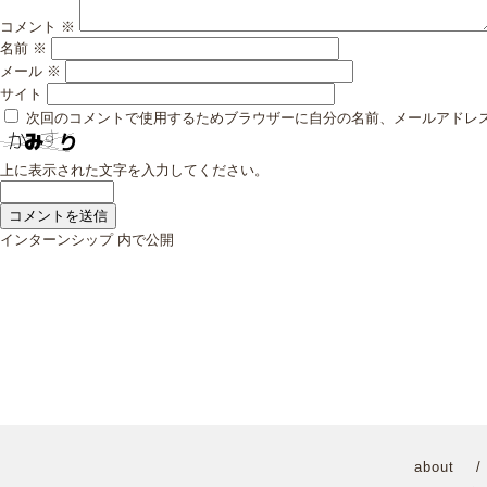
コメント
※
名前
※
メール
※
サイト
次回のコメントで使用するためブラウザーに自分の名前、メールアドレ
上に表示された文字を入力してください。
投
インターンシップ
内で公開
稿
ナ
ビ
ゲ
ー
シ
ョ
ン
about