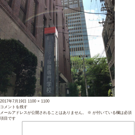
投
フ
2017年7月19日
1100 × 1100
稿
ル
コメントを残す
日:
サ
メールアドレスが公開されることはありません。
※
が付いている欄は必須
イ
項目です
ズ