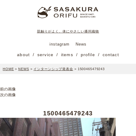
肌触りがよく、体にやさしい播州織物
instagram
News
about
service
items
profile
contact
HOME
>
NEWS
>
インターンシップ発表会
>
1500465479243
前の画像
次の画像
1500465479243