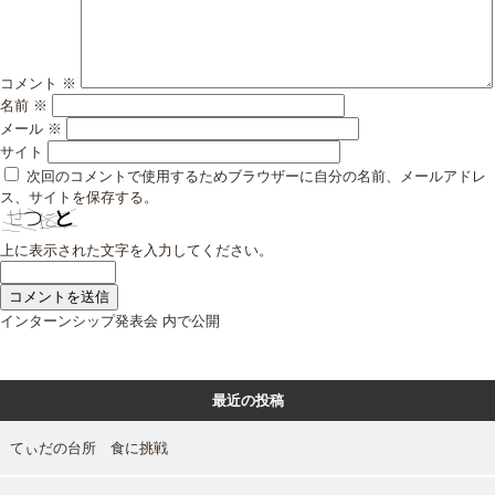
コメント
※
名前
※
メール
※
サイト
次回のコメントで使用するためブラウザーに自分の名前、メールアドレ
ス、サイトを保存する。
上に表示された文字を入力してください。
投
インターンシップ発表会
内で公開
稿
ナ
ビ
最近の投稿
ゲ
ー
シ
てぃだの台所 食に挑戦
ョ
ン