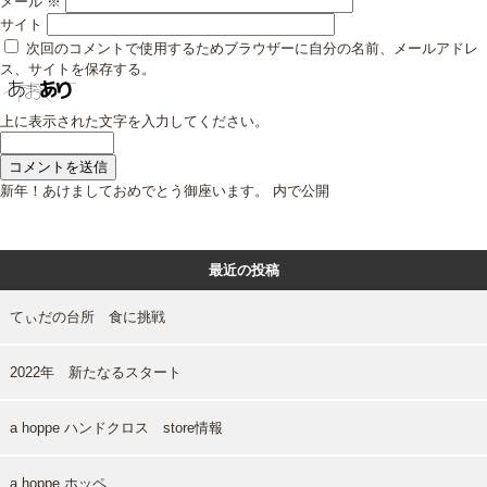
メール
※
サイト
次回のコメントで使用するためブラウザーに自分の名前、メールアドレ
ス、サイトを保存する。
上に表示された文字を入力してください。
投
新年！あけましておめでとう御座います。
内で公開
稿
ナ
ビ
最近の投稿
ゲ
ー
シ
てぃだの台所 食に挑戦
ョ
ン
2022年 新たなるスタート
a hoppe ハンドクロス store情報
a hoppe ホッペ