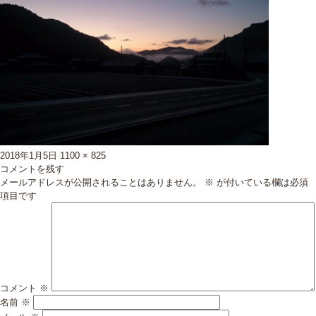
投
フ
2018年1月5日
1100 × 825
稿
ル
コメントを残す
日:
サ
メールアドレスが公開されることはありません。
※
が付いている欄は必須
イ
項目です
ズ
コメント
※
名前
※