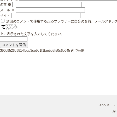
名前
※
メール
※
サイト
次回のコメントで使用するためブラウザーに自分の名前、メールアドレ
上に表示された文字を入力してください。
投
390b9526c9814fead3ce9c1f1fae5e8f50c6e045
内で公開
稿
ナ
ビ
ゲ
ー
シ
ョ
ン
about
か