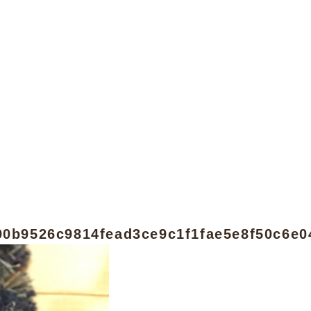
90b9526c9814fead3ce9c1f1fae5e8f50c6e0