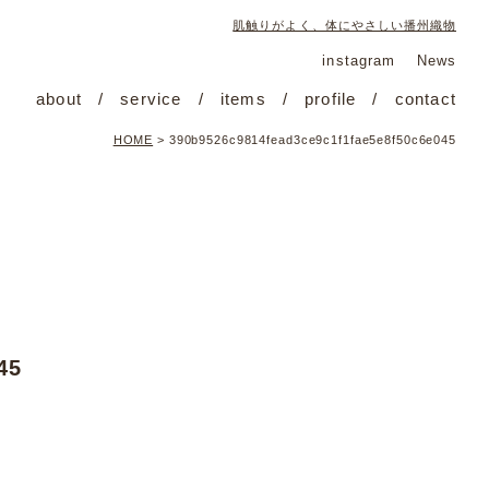
肌触りがよく、体にやさしい播州織物
instagram
News
about
service
items
profile
contact
HOME
>
390b9526c9814fead3ce9c1f1fae5e8f50c6e045
45