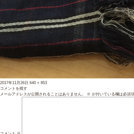
投
フ
2017年11月26日
640 × 853
稿
ル
コメントを残す
日:
サ
メールアドレスが公開されることはありません。
※
が付いている欄は必須
イ
ズ
コメント
※