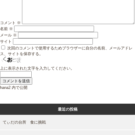
コメント
※
名前
※
メール
※
サイト
次回のコメントで使用するためブラウザーに自分の名前、メールアドレ
ス、サイトを保存する。
上に表示された文字を入力してください。
投
hana2
内で公開
稿
ナ
ビ
最近の投稿
ゲ
ー
シ
てぃだの台所 食に挑戦
ョ
ン