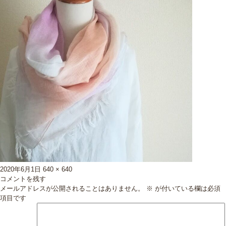
投
フ
2020年6月1日
640 × 640
稿
ル
コメントを残す
日:
サ
メールアドレスが公開されることはありません。
※
が付いている欄は必須
イ
項目です
ズ