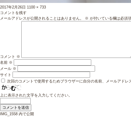
投
フ
2017年2月26日
1100 × 733
稿
ル
コメントを残す
日:
サ
メールアドレスが公開されることはありません。
※
が付いている欄は必須
イ
ズ
コメント
※
名前
※
メール
※
サイト
次回のコメントで使用するためブラウザーに自分の名前、メールアドレ
上に表示された文字を入力してください。
投
IMG_1558
内で公開
稿
ナ
ビ