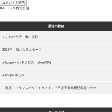
投
IMG_1569
内で公開
稿
ナ
ビ
最近の投稿
ゲ
ー
シ
てぃだの台所 食に挑戦
ョ
ン
2022年 新たなるスタート
a hoppe ハンドクロス store情報
a hoppe ホッペ
ご報告 フランスパリ「トラノイ」上田安子服飾専門学校コラボ