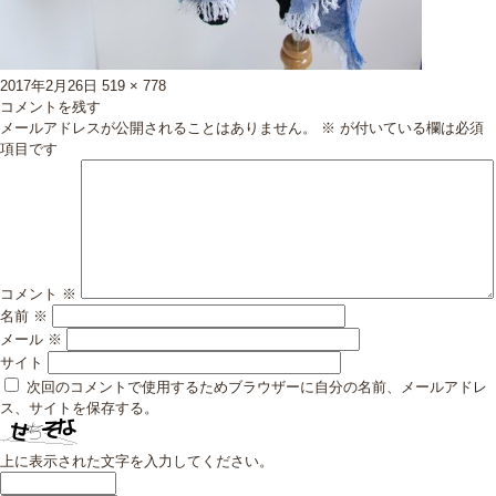
投
フ
2017年2月26日
519 × 778
稿
ル
コメントを残す
日:
サ
メールアドレスが公開されることはありません。
※
が付いている欄は必須
イ
項目です
ズ
コメント
※
名前
※
メール
※
サイト
次回のコメントで使用するためブラウザーに自分の名前、メールアドレ
ス、サイトを保存する。
上に表示された文字を入力してください。