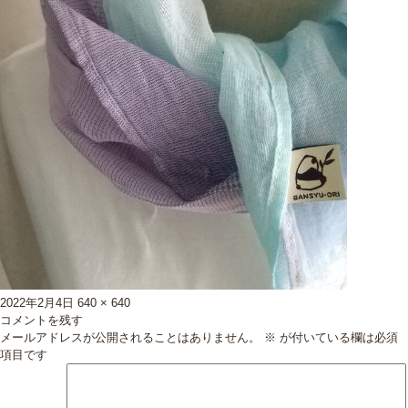
投
フ
2022年2月4日
640 × 640
稿
ル
コメントを残す
日:
サ
メールアドレスが公開されることはありません。
※
が付いている欄は必須
イ
項目です
ズ