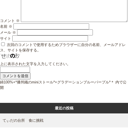
コメント
※
名前
※
メール
※
サイト
次回のコメントで使用するためブラウザーに自分の名前、メールアドレ
ス、サイトを保存する。
上に表示された文字を入力してください。
投
綿100%+*播州織のminiストール*+グラデーションブルーパープル*＊
内で公
稿
開
ナ
ビ
ゲ
最近の投稿
ー
シ
ョ
てぃだの台所 食に挑戦
ン