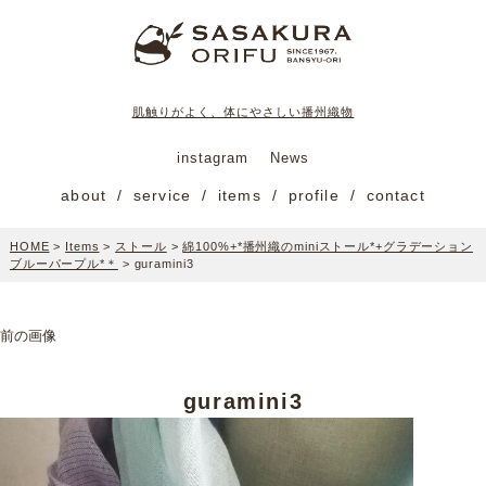
肌触りがよく、体にやさしい播州織物
instagram
News
about
service
items
profile
contact
HOME
>
Items
>
ストール
>
綿100%+*播州織のminiストール*+グラデーション
ブルーパープル*＊
>
guramini3
前の画像
guramini3