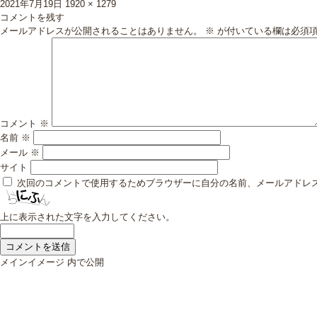
投
フ
2021年7月19日
1920 × 1279
稿
ル
コメントを残す
日:
サ
メールアドレスが公開されることはありません。
※
が付いている欄は必須
イ
ズ
コメント
※
名前
※
メール
※
サイト
次回のコメントで使用するためブラウザーに自分の名前、メールアドレ
上に表示された文字を入力してください。
投
メインイメージ
内で公開
稿
ナ
ビ
ゲ